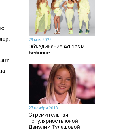
ью
ump.
29 мая 2022
Объединение Adidas и
Бейонсе
иант
на
27 ноября 2018
Стремительная
популярность юной
Данэлии Тулешовой