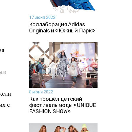
17 июня 2022
Коллаборация Аdidas
Originals и «Южный Парк»
ая
а и
жели
8 июня 2022
Как прошёл детский
их с
фестиваль моды «UNIQUE
FASHION SHOW»