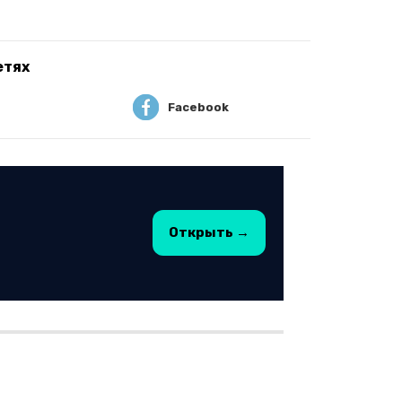
етях
Facebook
Открыть →