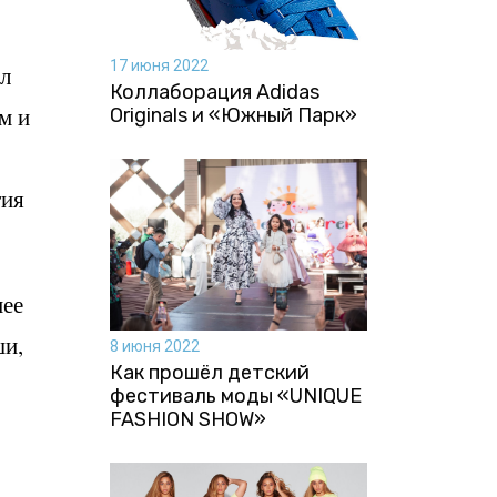
17 июня 2022
ыл
Коллаборация Аdidas
м и
Originals и «Южный Парк»
тия
нее
ши,
8 июня 2022
Как прошёл детский
фестиваль моды «UNIQUE
FASHION SHOW»