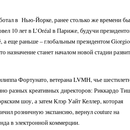
аботал в Нью-Йорке, ранее столько же времени б
овел 10 лет в L’Oréal в Париже, будучи президенто
 а еще раньше – глобальным президентом Giorgio
это назначение станет началом новой стадии разви
илиппа Фортунато, ветерана LVMH, чье шестилет
нно разных креативных директоров: Риккардо Ти
ским шоу, а затем Клэр Уайт Келлер, которая
личил розничную экспансию, вернул couture на
енда в электронной коммерции.