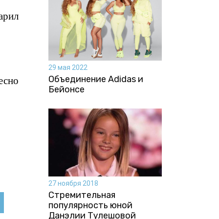
арил
29 мая 2022
есно
Объединение Adidas и
Бейонсе
27 ноября 2018
Стремительная
популярность юной
Данэлии Тулешовой