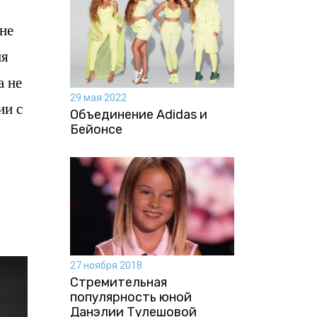
не
ия
а не
29 мая 2022
ии с
Объединение Adidas и
Бейонсе
27 ноября 2018
Стремительная
популярность юной
Данэлии Тулешовой