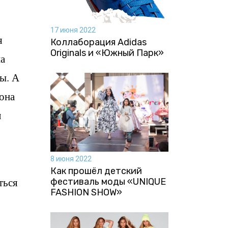
17 июня 2022
я
Коллаборация Аdidas
Originals и «Южный Парк»
на
ны. А
 она
л
8 июня 2022
Как прошёл детский
ться
фестиваль моды «UNIQUE
FASHION SHOW»