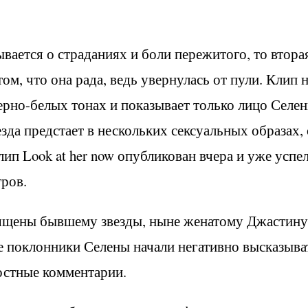
ывается о страданиях и боли пережитого, то втора
м, что она рада, ведь увернулась от пули. Клип 
 черно-белых тонах и показывает только лицо Селе
езда предстает в нескольких сексуальных образах,
лип Look at her now опубликован вчера и уже успе
тров.
вящены бывшему звезды, ныне женатому Джастину
е поклонники Селены начали негативно высказыва
лостные комментарии.