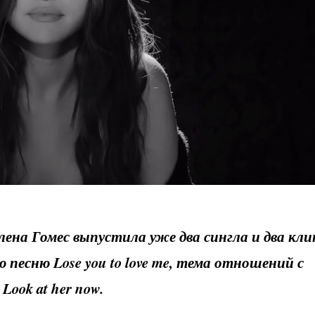
лена Гомес выпустила уже два сингла и два кли
ую песню
Lose
you
to
love
me
, тема отношений с
ю
Look
at
her
now
.