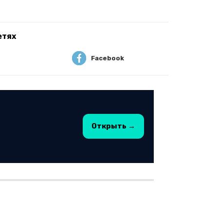
етях
Facebook
Открыть →