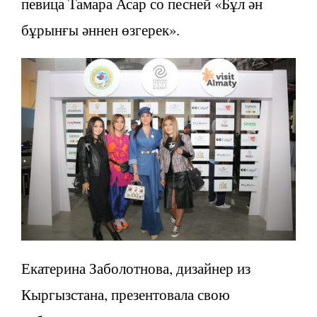
певица Тамара Асар со песней «Бұл ән
бұрынғы әннен өзгерек».
Екатерина Заболотнова, дизайнер из
Кыргызстана, презентовала свою