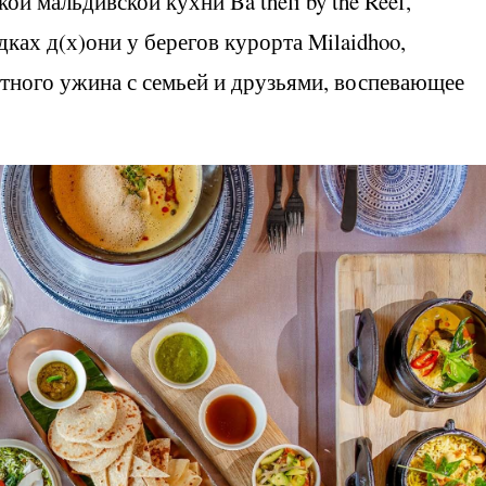
й мальдивской кухни Ba’theli by the Reef,
ах д(х)они у берегов курорта Milaidhoo,
тного ужина с семьей и друзьями, воспевающее