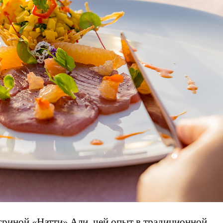
риной «Натти» Али, чей опыт в традиционной