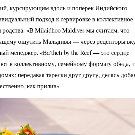
ций, курсирующим вдоль и поперек Индийского
ивидуальный подход к сервировке в коллективное
родства. «В Milaidhoo Maldives мы считаем, что
оящему ощутить Мальдивы — через рецепторы вку
й менеджер. «Ba’theli by the Reef — это сердце
ают к коллективному, семейному формату обеда, т
домах: передавая тарелки друг другу, делясь доба
ественно, как прилив».