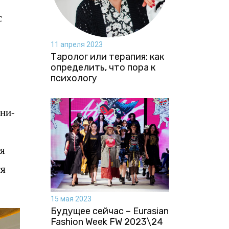
с
11 апреля 2023
Таролог или терапия: как
определить, что пора к
психологу
ни-
ля
ся
15 мая 2023
Будущее сейчас – Eurasian
Fashion Week FW 2023\24