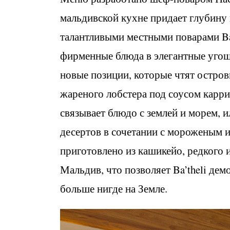
мальдивской кухне придает глубину 
талантливыми местными поварами Ba
фирменные блюда в элегантные угощ
новые позиции, которые чтят остро
жареного лобстера под соусом карри
связывает блюдо с землей и морем,
десертов в сочетании с мороженым 
приготовлено из кашикейо, редкого 
Мальдив, что позволяет Ba’theli де
больше нигде на Земле.