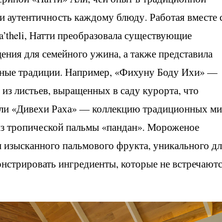
и аутентичность каждому блюду. Работая вместе 
’theli, Натти преобразовала существующие
ения для семейного ужина, а также представила
вные традиции. Например, «Фихуну Боду Ихи» —
 из листьев, выращенных в саду курорта, что
 или «Дивехи Раха» — коллекцию традиционных ми
из тропической пальмы «пандан». Мороженое
и изысканного пальмового фрукта, уникального д
монстрировать ингредиенты, которые не встречают