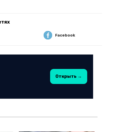
етях
Facebook
Открыть →