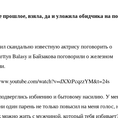
 прошлое, взяла, да и уложила обидчика на п
ил скандально известную актрису поговорить о
rttyn Balasy и Байзакова поговорили о железном
ии.
//www.youtube.com/watch?v=dXXtPcqzzYM&t=24s
 подверглись избиению и бытовому насилию. У ме
и один парень не только повысил на меня голос, 
к можно жить с мужчиной, который тебя избивает