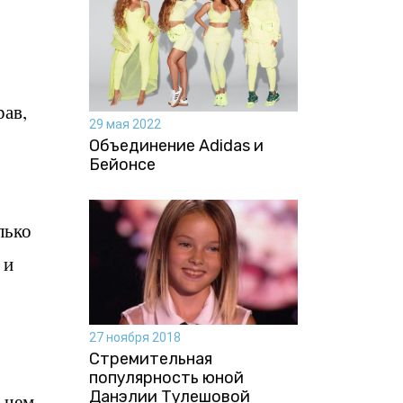
рав,
29 мая 2022
Объединение Adidas и
Бейонсе
лько
 и
27 ноября 2018
Стремительная
популярность юной
Данэлии Тулешовой
о чем