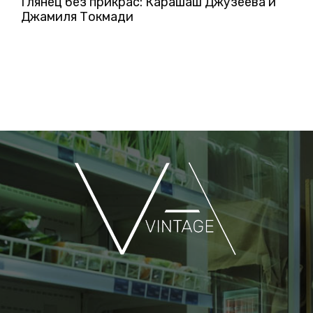
Глянец без прикрас: Карашаш Джузеева и
Джамиля Токмади