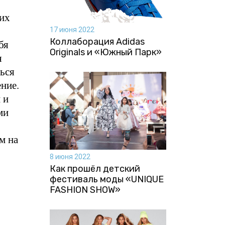
 их
17 июня 2022
Коллаборация Аdidas
бя
Originals и «Южный Парк»
я
ться
ние.
 и
ми
м на
8 июня 2022
Как прошёл детский
фестиваль моды «UNIQUE
FASHION SHOW»