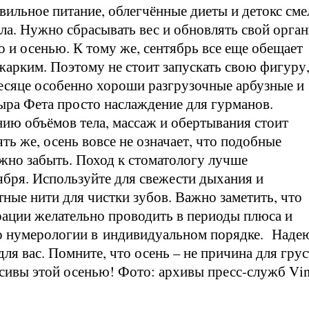
вильное питание, облегчённые диеты и детокс сме
 числа. Нужно сбрасывать вес и обновлять свой орга
о и осенью. К тому же, сентябрь все еще обещает
жарким. Поэтому не стоит запускать свою фигуру
месяце особенно хороши разгрузочные арбузные и
сыра Фета просто наслаждение для гурманов.
ю объёмов тела, массаж и обертывания стоит
пять же, осень вовсе не означает, что подобные
жно забыть. Поход к стоматологу лучше
нтября. Используйте для свежести дыхания и
тные нити для чистки зубов. Важно заметить, что
рации желательно проводить в периоды плюса и
но нумерологии в индивидуальном порядке.
Надею
я вас. Помните, что осень – не причина для грус
сивы этой осенью! Фото: архивы пресс-служб Vin