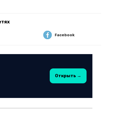
етях
Facebook
Открыть →