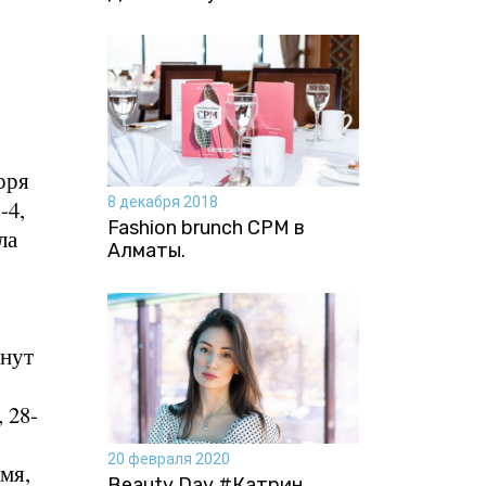
оря
8 декабря 2018
-4,
Fashion brunch CPM в
ла
Алматы.
инут
 28-
20 февраля 2020
мя,
Beauty Day #Катрин