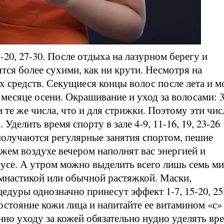
5-20, 27-30. После отдыха на лазурном берегу и
тся более сухими, как ни крути. Несмотря на
 средств. Секущиеся концы волос после лета и м
месяце осени. Окрашивание и уход за волосами: 3
и те же числа, что и для стрижки. Поэтому эти чис
делить время спорту в зале 4-9, 11-16, 19, 23-26
а получаются регулярные занятия спортом, пешие
ежем воздухе вечером наполнят вас энергией и
нусе. А утром можно выделить всего лишь семь м
имнастикой или обычной растяжкой. Маски,
дуры однозначно принесут эффект 1-7, 15-20, 25,
остояние кожи лица и напитайте ее витамином «с»
нно уходу за кожей обязательно нудно уделять вре