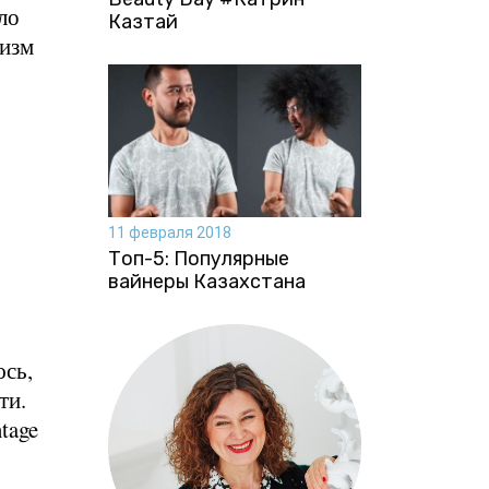
ло
Казтай
низм
,
11 февраля 2018
Топ-5: Популярные
вайнеры Казахстана
сь,
ти.
tage