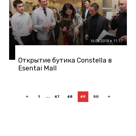
16.03.2018 в 11:17
Открытие бутика Constella в
Esentai Mall
...
«
1
47
48
49
50
»