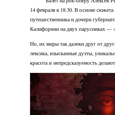
Балет на рок-оперу Алексея Рыбн
14 февраля в 18.30. В основе сюжет
путешественника и дочери губернат
Калифорнии на двух парусниках — 
Но, их миры так далеки друг от дру
лексика, изысканные дуэты, уникаль
красота и непредсказуемость делают