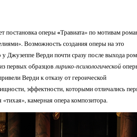
«
т постановка оперы
Травиата» по мотивам рома
елиями». Возможность создания оперы на это
 у Джузеппе Верди почти сразу после выхода ром
 из первых образцов
лирико-психологической
опер
ивели Верди к отказу от герои­ческой
лищности, эффектности, которы­ми отличались пе
я «тихая», камерная опера композитора.