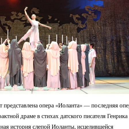
представлена опера «Иоланта» — последняя опе
актной драме в стихах датского писателя Генрика
ьная история слепой Иоланты, исцелившейся