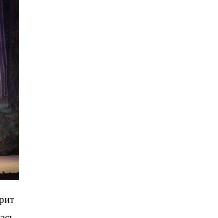
рит
лась