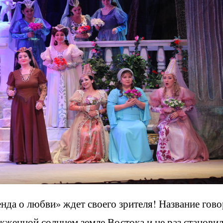
а о любви» ждет своего зрителя! Название гово
ыжженной солнцем земле Востока и не раз станови