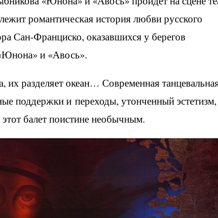
икова «Юнона» и «Авось» пройдет на сцене те
а лежит романтическая история любви русского
ора Сан-Франциско, оказавшихся у берегов
«Юнона» и «Авось».
га, их разделяет океан… Современная танцевальна
ные поддержки и переходы, утонченный эстетизм,
 этот балет поистине необычным.