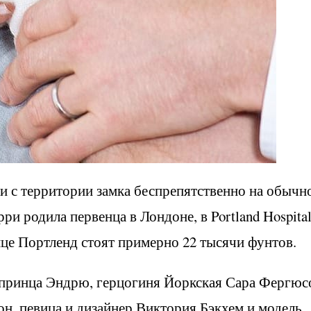
и с территории замка беспрепятственно на обычн
ри родила первенца в Лондоне, в Portland Hospital
це Портленд стоят примерно 22 тысячи фунтов.
 принца Эндрю, герцогиня Йоркская Сара Фергюс
н, певица и дизайнер Виктория Бэкхем и модель