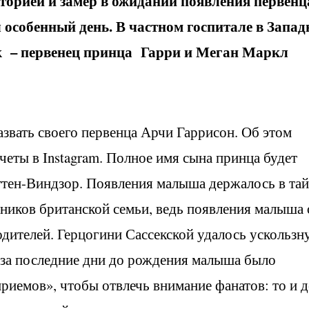
торией и замер в ожидании появления первенц
л особенный день. В частном госпитале в Запа
ик – первенец принца Гарри и Меган Маркл
звать своего первенца Арчи Гаррисон. Об этом
четы в Instagram. Полное имя сына принца будет
ттен-Виндзор. Появления малыша держалось в тай
иков британской семьи, ведь появления малыша 
ителей. Герцогини Сассекской удалось ускользну
, за последние дни до рождения малыша было
иемов», чтобы отвлечь внимание фанатов: то и д