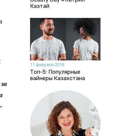
Казтай
а
к
11 февраля 2018
Топ-5: Популярные
вайнеры Казахстана
 за
а
–