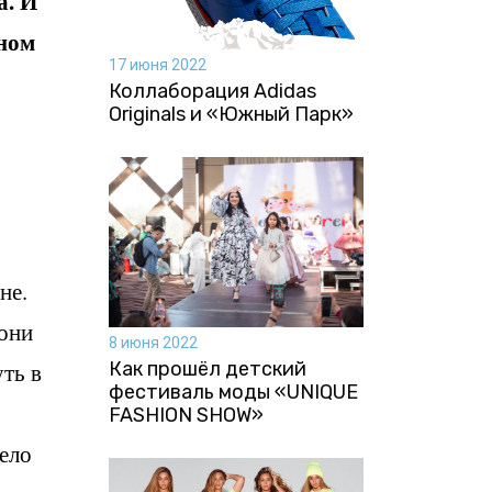
а. И
дном
17 июня 2022
Коллаборация Аdidas
Originals и «Южный Парк»
не.
они
8 июня 2022
Как прошёл детский
ть в
фестиваль моды «UNIQUE
FASHION SHOW»
ело