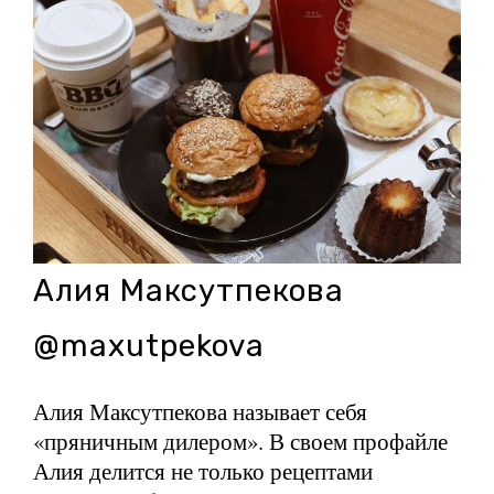
Алия Максутпекова
@maxutpekova
Алия Максутпекова называет себя
«пряничным дилером». В своем профайле
Алия делится не только рецептами