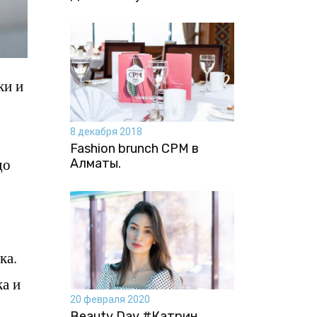
ки и
8 декабря 2018
Fashion brunch CPM в
до
Алматы.
ка.
а и
20 февраля 2020
Beauty Day #Катрин