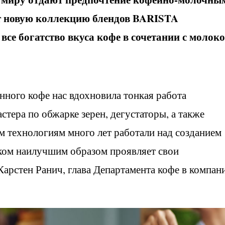
ет новую коллекцию блендов BARISTA
се богатство вкуса кофе в сочетании с молок
нного кофе нас вдохновила тонкая работа
тера по обжарке зерен, дегустаторы, а также
 технологиям много лет работали над созданием
оком наилучшим образом проявляет свои
Карстен Ранич, глава Департамента кофе в компан