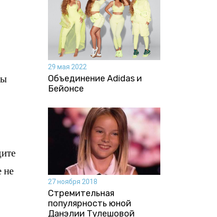
29 мая 2022
ты
Объединение Adidas и
Бейонсе
дите
 не
27 ноября 2018
Стремительная
популярность юной
Данэлии Тулешовой