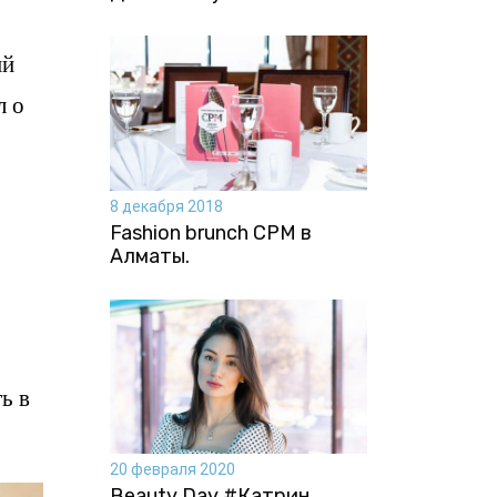
ий
л о
8 декабря 2018
Fashion brunch CPM в
Алматы.
ь в
20 февраля 2020
Beauty Day #Катрин