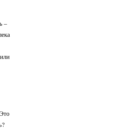
ь –
лека
 или
 Это
ь?