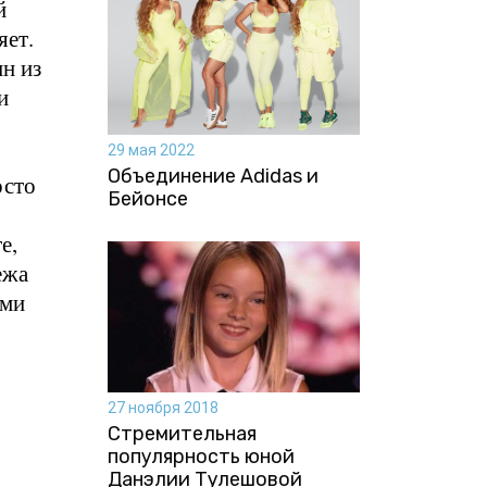
й
яет.
н из
и
29 мая 2022
Объединение Adidas и
осто
Бейонсе
е,
ежа
ими
27 ноября 2018
Стремительная
популярность юной
Данэлии Тулешовой