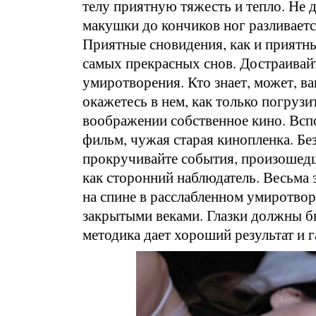
телу приятную тяжесть и тепло. Не 
макушки до кончиков ног разливается
Приятные сновидения, как и приятн
самых прекрасных снов. Достраивайт
умиротворения. Кто знает, может, в
окажетесь в нем, как только погруз
воображении собственное кино. Всп
фильм, чужая старая кинопленка. Бе
прокручивайте события, произошедши
как сторонний наблюдатель. Весьма 
на спине в расслабленном умиротвор
закрытыми веками. Глазки должны б
методика дает хороший результат и г