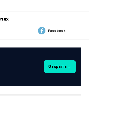
етях
Facebook
Открыть →