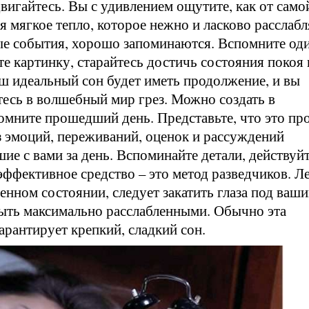
двигайтесь. Вы с удивлением ощутите, как от само
 мягкое тепло, которое нежно и ласково расслабл
ые события, хорошо запоминаются. Вспомните оди
е картинку, старайтесь достичь состояния покоя 
аш идеальный сон будет иметь продолжение, и вы
итесь в волшебный мир грез. Можно создать в
омните прошедший день. Представьте, что это пр
з эмоций, переживаний, оценок и рассуждений
е с вами за день. Вспоминайте детали, действуйт
эффективное средство – это метод разведчиков. Л
енном состоянии, следует закатить глаза под ваш
ыть максимально расслабленными. Обычно эта
арантирует крепкий, сладкий сон.