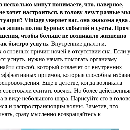
ез несколько минут понимаете, что, наверное,
не хочет настроиться, в голову лезут разные мы
уация? Vintage уверяет вас, она знакома едва
ья жизнь полна бурных событий и суеты. Проч
шения, чтобы больше не возникало жизненно
ак быстро уснуть.
Внутренние диалоги,
 основных причин ночей в отсутствии сна. Если у
тся уснуть, нужно начать помогать организму –
 найти способ, который отвлечет от внутренних
ко эффективных приемов, которые способны избав
епровождения. Еще в детстве, когда возникала
и советовали считать овечек. Но более действенны
а в виде небольшого шара. Нарисуйте его в голове
ся и распространяющим волны. Заметив, что
инать, сразу мысленно возвращайтесь к