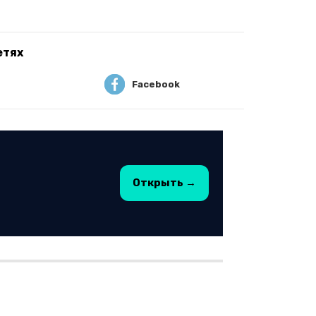
етях
Facebook
Открыть →