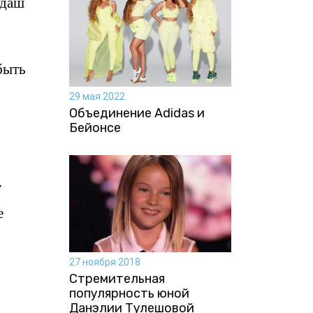
ндаш
быть
29 мая 2022
Объединение Adidas и
Бейонсе
у
е
27 ноября 2018
Стремительная
популярность юной
Данэлии Тулешовой