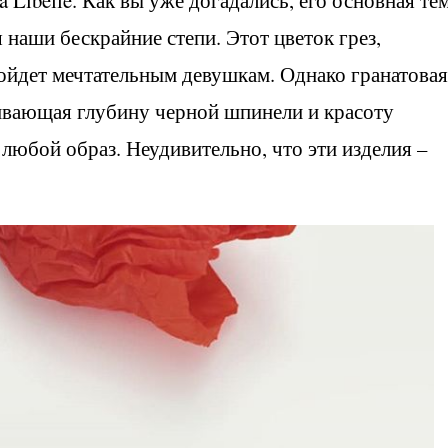
ha Libelle. Как вы уже догадались, его основная те
 наши бескрайние степи. Этот цветок грез,
дойдет мечтательным девушкам. Однако гранатовая
кивающая глубину черной шпинели и красоту
 любой образ. Неудивительно, что эти изделия –