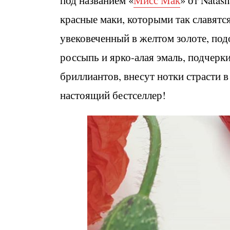
под названием «
Мисс Мак
» от Natas
красные маки, которыми так славятся
увековеченный в желтом золоте, по
россыпь и ярко-алая эмаль, подчер
бриллиантов, внесут нотки страсти в
настоящий бестселлер!