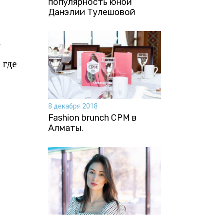
популярность юной
Данэлии Тулешовой
й
 где
8 декабря 2018
Fashion brunch CPM в
Алматы.