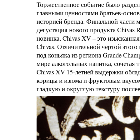
Торжественное событие было разделе
главными ценностями братьев-основа
историей бренда. Финальной части 
дегустация нового продукта Chivas 
новинка, Chivas XV – это изысканна
Chivas. Отличительной чертой этого 
под коньяка из региона Grande Cham
мире алкогольных напитка, сочетая 
Chivas XV 15-летней выдержки облад
корицы и изюма и фруктовым вкусом 
гладкую и округлую текстуру послев