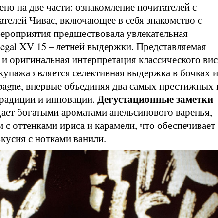
но на две части: ознакомление почитателей с
телей Чивас, включающее в себя знакомство с
мероприятия предшествовала увлекательная
–
Regal XV 15
летней выдержки. Представляемая
я и оригинальная интерпретация классического ви
купажа является селективная выдержка в бочках и
pagne, впервые объединяя два самых престижных 
Дегустационные заметки
традиции и инновации.
ает богатыми ароматами апельсинового варенья,
с оттенками ириса и карамели, что обеспечивает
кусия с нотками ванили.