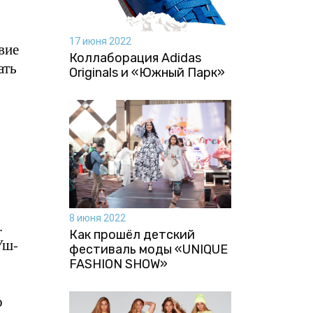
17 июня 2022
вие
Коллаборация Аdidas
ать
Originals и «Южный Парк»
8 июня 2022
.
Как прошёл детский
Уш-
фестиваль моды «UNIQUE
FASHION SHOW»
о