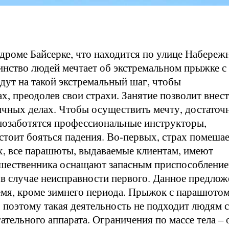
роме Байсерке, что находится по улице Набереж
инство людей мечтает об экстремальном прыжке с
дут на такой экстремальный шаг, чтобы
х, преодолев свои страхи. Занятие позволит внест
ичных делах. Чтобы осуществить мечту, достаточ
 позаботятся профессиональные инструкторы,
тоит бояться падения. Во-первых, страх помеша
х, все парашюты, выдаваемые клиентам, имеют
ешественника оснащают запасным приспособление
в случае неисправности первого. Данное предлож
емя, кроме зимнего периода. Прыжок с парашютом
, поэтому такая деятельность не подходит людям с
тельного аппарата. Ограничения по массе тела – 