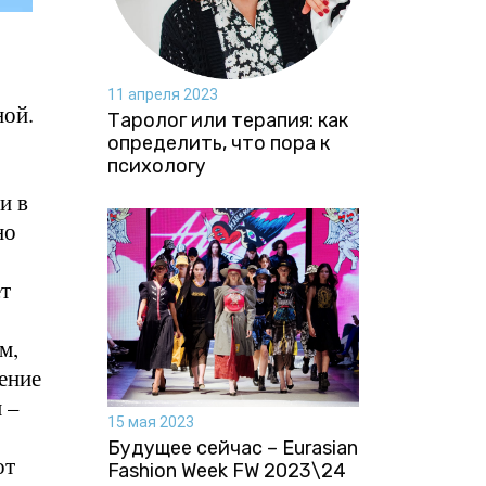
11 апреля 2023
ной.
Таролог или терапия: как
определить, что пора к
психологу
и в
но
ет
м,
ение
 –
15 мая 2023
Будущее сейчас – Eurasian
от
Fashion Week FW 2023\24