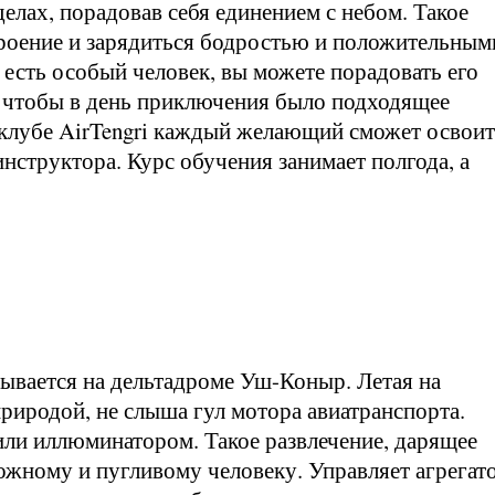
лах, порадовав себя единением с небом. Такое
роение и зарядиться бодростью и положительным
есть особый человек, вы можете порадовать его
, чтобы в день приключения было подходящее
В клубе AirTengri каждый желающий сможет освои
нструктора. Курс обучения занимает полгода, а
овывается на дельтадроме Уш-Коныр. Летая на
природой, не слыша гул мотора авиатранспорта.
или иллюминатором. Такое развлечение, дарящее
ожному и пугливому человеку. Управляет агрегат