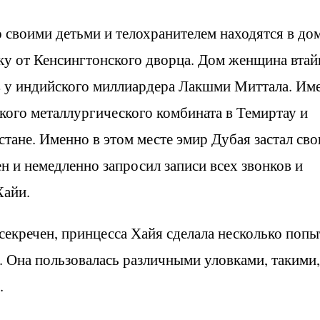
 своими детьми и телохранителем находятся в дом
ку от Кенсингтонского дворца. Дом женщина втай
в у индийского миллиардера Лакшми Миттала. Им
кого металлургического комбината в Темиртау и
стане. Именно в этом месте эмир Дубая застал св
н и немедленно запросил записи всех звонков и
Хайи.
ссекречен, принцесса Хайя сделала несколько поп
. Она пользовалась различными уловками, такими,
.