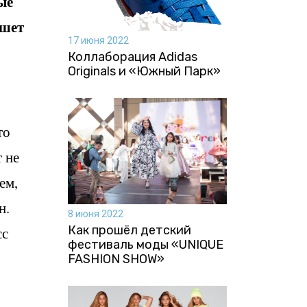
ые
ишет
17 июня 2022
Коллаборация Аdidas
Originals и «Южный Парк»
то
 не
ем,
н.
8 июня 2022
Как прошёл детский
сс
фестиваль моды «UNIQUE
FASHION SHOW»