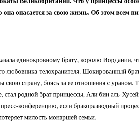
двокаты Великобритании. Что у принцессы особ
о она опасается за свою жизнь. Об этом всем п
казала единокровному брату, королю Иордании, ч
его любовника-телохранителя. Шокированный брат
ы свою страну, боясь за ее отношения с ураном. Т
, стал родной брат принцессы, Али бин аль-Хусей
 пресс-конференцию, если бракоразводный проце
потеряет милость монаршей семьи.