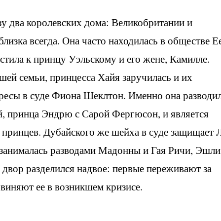
 два королевских дома: Великобритании и
изка всегда. Она часто находилась в обществе Е
астила к принцу Уэльскому и его жене, Камилле.
ей семьи, принцесса Хайя заручилась и их
тересы в суде Фиона Шеклтон. Именно она разводи
й, принца Эндрю с Сарой Фергюсон, и является
принцев. Дубайского же шейха в суде защищает 
занималась разводами Мадонны и Гая Ричи, Эшли
 двор разделился надвое: первые переживают за
бвиняют ее в возникшем кризисе.