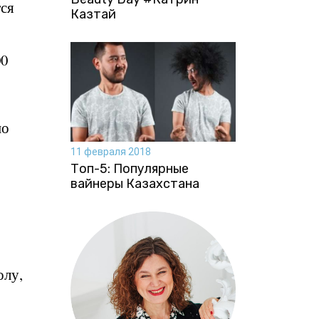
тся
Казтай
00
но
11 февраля 2018
Топ-5: Популярные
вайнеры Казахстана
олу,