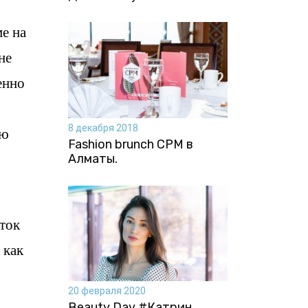
е на
не
енно
8 декабря 2018
ою
Fashion brunch CPM в
Алматы.
ыток
 как
20 февраля 2020
Beauty Day #Катрин