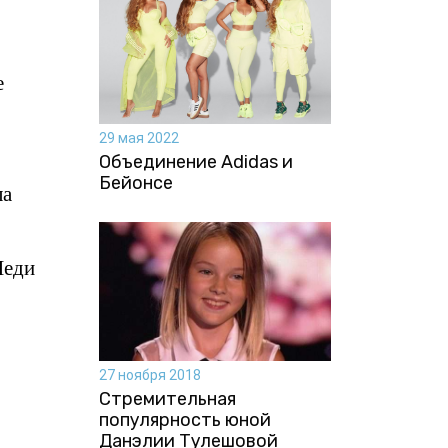
е
29 мая 2022
Объединение Adidas и
Бейонсе
ла
Леди
27 ноября 2018
Стремительная
популярность юной
Данэлии Тулешовой