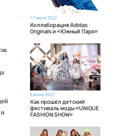
17 июня 2022
Коллаборация Аdidas
Originals и «Южный Парк»
так
да
8 июня 2022
дей
Как прошёл детский
фестиваль моды «UNIQUE
 и
FASHION SHOW»