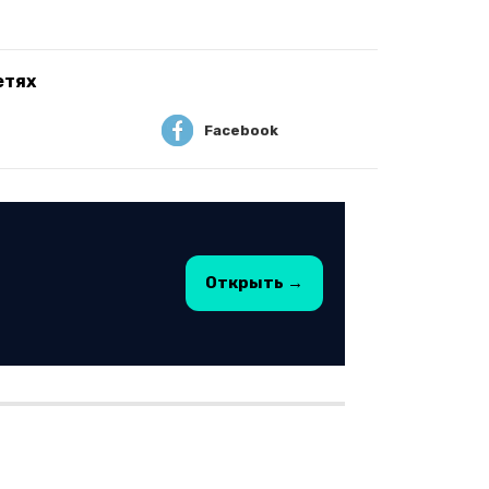
етях
Facebook
Открыть →