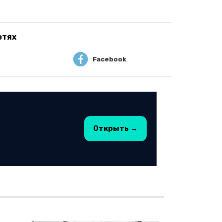
етях
Facebook
Открыть →