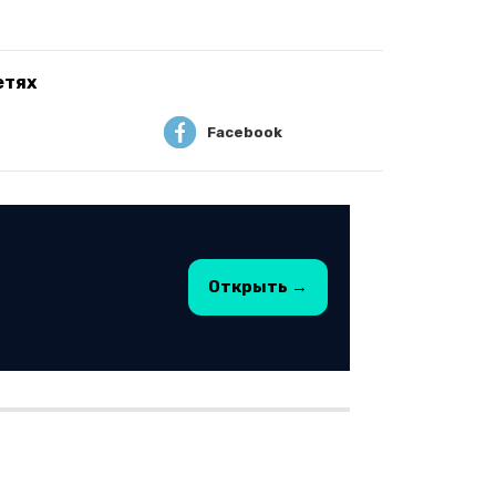
етях
Facebook
Открыть →