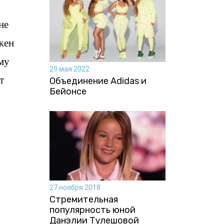
не
жен
ему
29 мая 2022
т
Объединение Adidas и
Бейонсе
27 ноября 2018
Стремительная
популярность юной
Данэлии Тулешовой