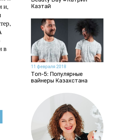
 и,
Казтай
м
тер,
А
e
и в
11 февраля 2018
Топ-5: Популярные
вайнеры Казахстана