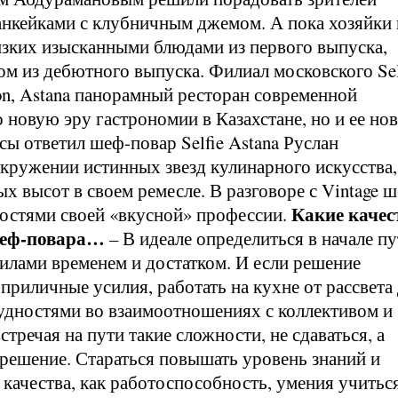
анкейками с клубничным джемом. А пока хозяйки 
зких изысканными блюдами из первого выпуска,
ом из дебютного выпуска. Филиал московского Sel
ton, Astana панорамный ресторан современной
 новую эру гастрономии в Казахстане, но и ее но
ы ответил шеф-повар Selfie Astana Руслан
окружении истинных звезд кулинарного искусства,
х высот в своем ремесле. В разговоре с Vintage 
Какие качес
ностями своей «вкусной» профессии.
 шеф-повара…
– В идеале определиться в начале пу
илами временем и достатком. И если решение
приличные усилия, работать на кухне от рассвета
трудностями во взаимоотношениях с коллективом и
тречая на пути такие сложности, не сдаваться, а
решение. Стараться повышать уровень знаний и
 качества, как работоспособность, умения учитьс