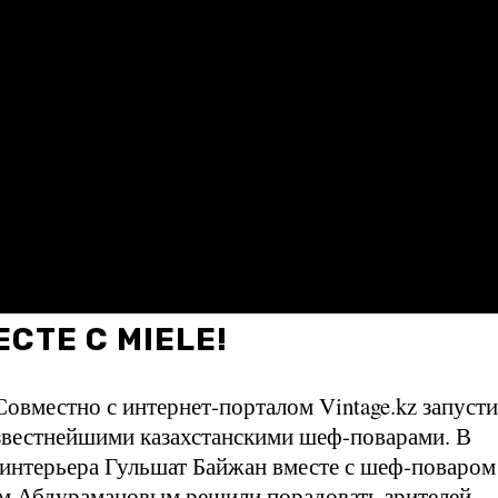
СТЕ С MIELE!
Совместно с интернет-порталом Vintage.kz запуст
 известнейшими казахстанскими шеф-поварами. В
 интерьера Гульшат Байжан вместе с шеф-поваром
ном Абдурамановым решили порадовать зрителей