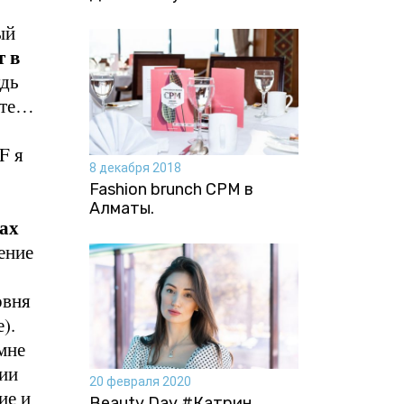
ый
т в
удь
оте…
F я
8 декабря 2018
Fashion brunch CPM в
Алматы.
ах
ение
овня
).
мне
рии
20 февраля 2020
ие и
Beauty Day #Катрин