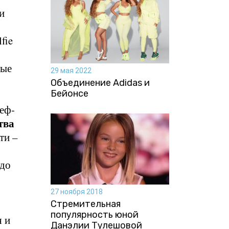
и
fie
вые
29 мая 2022
Объединение Adidas и
Бейонсе
шеф-
тва
ти –
 до
27 ноября 2018
Стремительная
популярность юной
я и
Данэлии Тулешовой