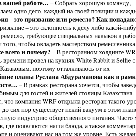
в вашей работе…
– Собрать хорошую команду,
лаем одно дело, каждый на своей позиции и кажд
ия – это призвание или ремесло? Как попадаю
ризвание – это склонность к делу либо какой-ниб
 ремесло, требующее специальных навыков в раб
 того, чтобы овладеть мастерством ремесленника
е всего и почему?
– В ресторанном холдинге WR
 времени провел на кухнях White Rabbit и Selfie с
азаковым, поэтому отталкиваюсь от их
шие планы Руслана Абдураманова как в рамк
росте…
– В рамках ресторана хочется, чтобы завед
бимым для гостей и жителей столицы Казахстана.
т, что компания WRF открыла ресторан такого ур
 до сих пор существует некий вакуум в этом плане
естную индустрию общественного питания. Часто 
в, где появляются наши блюда, а также коммента
пе и оценивают нас на том же уровне. Есть желан