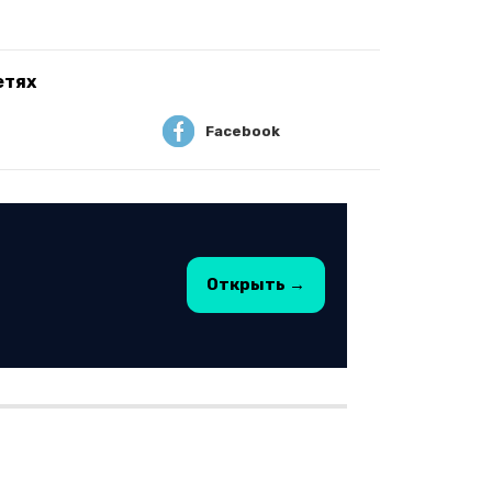
етях
Facebook
Открыть →