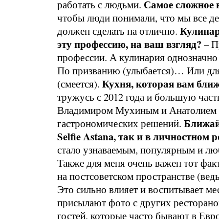
Самое сложное 
работать с людьми.
чтобы люди понимали, что мы все де
Кулинар
должен сделать на отлично.
эту профессию, на ваш взгляд?
– П
профессии. А кулинария однозначно
По призванию (улыбается)… Или для
Кухня, которая вам ближ
(смеется).
тружусь с 2012 года и большую часть
Владимиром Мухиным и Анатолием К
Ближай
гастрономических решений.
Selfie Astana, так и в личностном 
стало узнаваемым, популярным и лю
Также для меня очень важен тот фак
на постсоветском пространстве (ведь
Это сильно влияет и воспитывает м
присылают фото с других ресторано
гостей, которые часто бывают в Евро