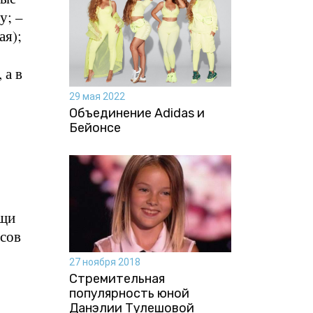
у; –
ая);
 а в
29 мая 2022
Объединение Adidas и
Бейонсе
ищи
асов
27 ноября 2018
Стремительная
популярность юной
Данэлии Тулешовой