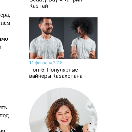
Казтай
ера,
 нем
имо
о
11 февраля 2018
Топ-5: Популярные
вайнеры Казахстана
ать
 под
ми