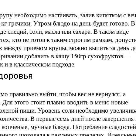
рупу необходимо настаивать, залив кипятком с веч
2 кг гречихи. Утром блюдо на день будет готово. В
де специй, соли, масла или сахара. В таком виде
тех, кто не готов к таким строгим рамкам, допуст
ах между приемом крупы, можно выпить за день д
аривании добавить в кашу 150гр сухофруктов. –
к и в классическом подходе.
доровья
мо правильно выйти, чтобы вес не вернулся, а
. Для этого стоит плавно вводить в меню новые
соленой пищи. Уровень соли необходимо увеличив
оличества. В первые семь дней после завершения
, копченые, мучные блюда. Потребление сладостей
темного шоколада в разумных пределах. Идеальны