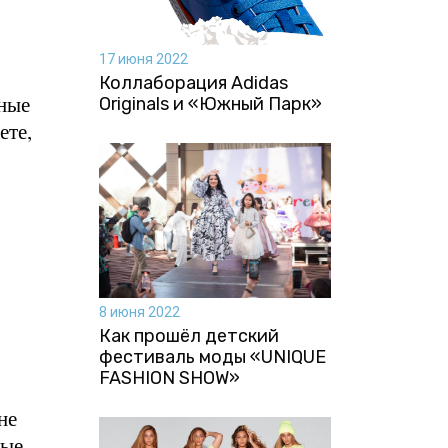
17 июня 2022
Коллаборация Аdidas
нные
Originals и «Южный Парк»
ете,
8 июня 2022
Как прошёл детский
фестиваль моды «UNIQUE
FASHION SHOW»
не
рые