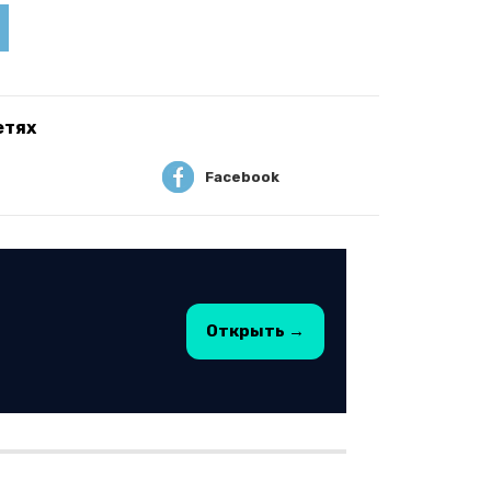
етях
Facebook
Открыть →