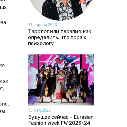
чая
 на
11 апреля 2023
Таролог или терапия: как
определить, что пора к
психологу
но
дики
я,
вие,
вы
15 мая 2023
Будущее сейчас – Eurasian
Fashion Week FW 2023\24