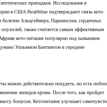
илептических припадков. Исследования в
рии в США Healthline подтверждают связь кето-
я болезни Альцгеймера, Паркинсона, сердечных
х опухолей, также считается самым эффективным
фрике кето-питание популярно под названием
идумано Уильямом Бантингом в середине
еты можно действительно похудеть, но есть побо
зменения липидов крови. После того, как пройдет
массу бонусов. Кетопитание улучшает самочувств