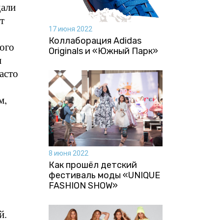
дали
т
17 июня 2022
Коллаборация Аdidas
ого
Originals и «Южный Парк»
и
асто
м,
8 июня 2022
Как прошёл детский
фестиваль моды «UNIQUE
FASHION SHOW»
й.