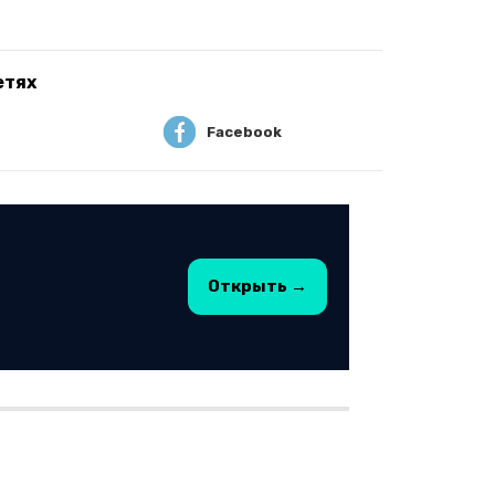
етях
Facebook
Открыть →