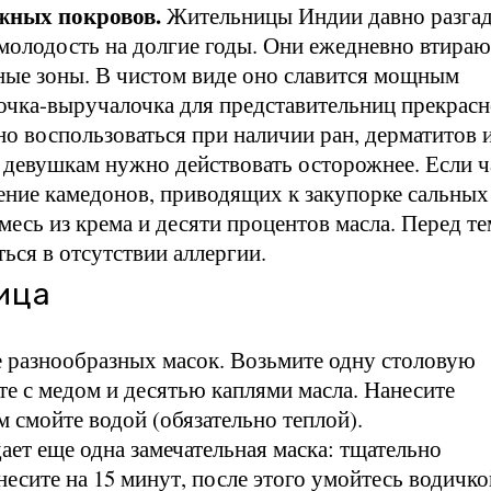
ожных покровов.
Жительницы Индии давно разга
молодость на долгие годы. Они ежедневно втираю
мные зоны. В чистом виде оно славится мощным
чка-выручалочка для представительниц прекрасн
о воспользоваться при наличии ран, дерматитов 
м девушкам нужно действовать осторожнее. Если ч
ение камедонов, приводящих к закупорке сальных
месь из крема и десяти процентов масла. Перед те
ься в отсутствии аллергии.
ица
е разнообразных масок. Возьмите одну столовую
е с медом и десятью каплями масла. Нанесите
м смойте водой (обязательно теплой).
ет еще одна замечательная маска: тщательно
есите на 15 минут, после этого умойтесь водичко