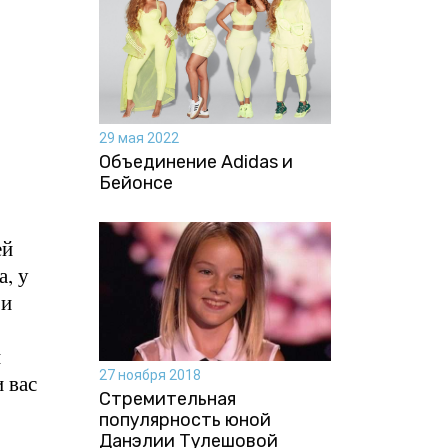
29 мая 2022
Объединение Adidas и
Бейонсе
ей
а, у
 и
и
27 ноября 2018
 вас
Стремительная
популярность юной
Данэлии Тулешовой