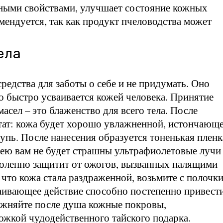
ными свойствами, улучшает состояние кожных
мендуется, так как продукт пчеловодства может
ела
редства для заботы о себе и не придумать. Оно
о быстро усваивается кожей человека. Принятие
сел – это блаженство для всего тела. После
ьтат: кожа будет хорошо увлажненной, истончающ
упь. После нанесения образуется тоненькая пленк
нею вам не будет страшны ультрафиолетовые лучи
колепно защитит от ожогов, вызванных палящими
 что кожа стала раздраженной, возьмите с полочк
каивающее действие способно постепенно привести
ажняйте после душа кожные покровы,
ожкой чудодейственного тайского подарка.