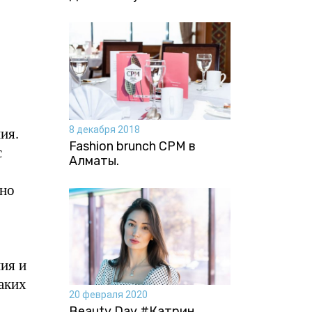
ия.
8 декабря 2018
Fashion brunch CPM в
с
Алматы.
тно
ия и
аких
20 февраля 2020
Beauty Day #Катрин