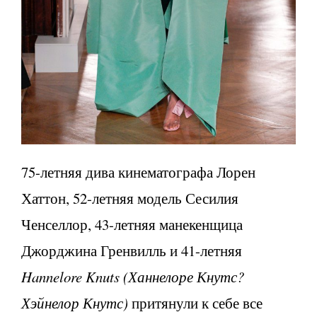
75-летняя дива кинематографа Лорен
Хаттон, 52-летняя модель Сесилия
Ченселлор, 43-летняя манекенщица
Джорджина Гренвилль и 41-летняя
Hannelore Knu
ts
(Ханнелоре Кнутс?
Хэйнелор Кнутс)
притянули к себе все