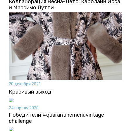
Коллаборация Весна-Лето: Кэролайн Исса
и Массимо Дутти.
20 декабря 2021
Красивый выход!
24 апреля 2020
Победители #quarantinemenuvintage
challenge