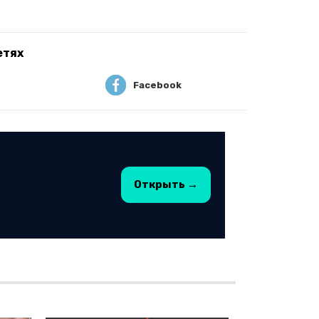
етях
Facebook
Открыть →