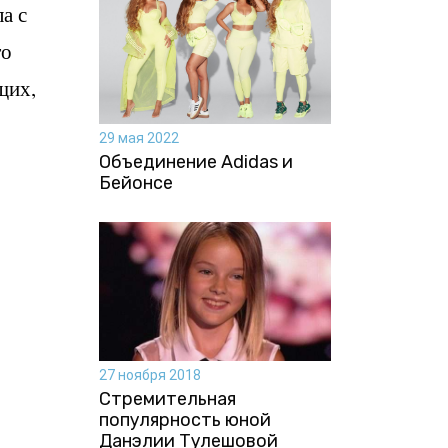
а с
го
щих,
29 мая 2022
Объединение Adidas и
Бейонсе
27 ноября 2018
Стремительная
популярность юной
Данэлии Тулешовой