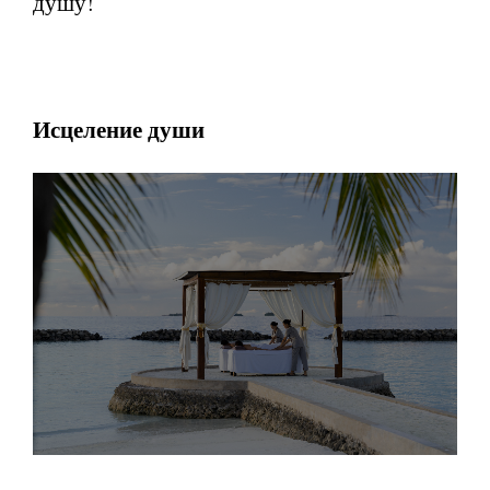
душу!
Исцеление души