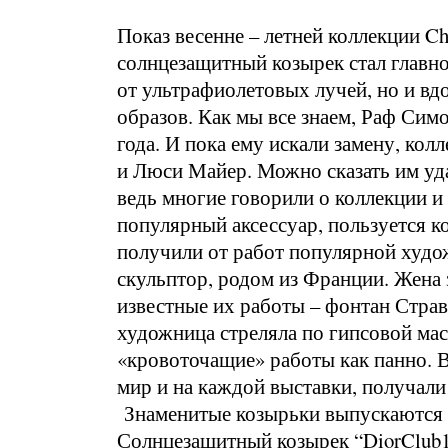
Показ весенне – летней коллекции Ch
солнцезащитный козырек стал главно
от ультрафиолетовых лучей, но и в
образов. Как мы все знаем, Раф Сим
года. И пока ему искали замену, ко
и Люси Майер. Можно сказать им уда
ведь многие говорили о коллекции и 
популярный аксессуар, пользуется к
получили от работ популярной худо
скульптор, родом из Франции. Жена
известные их работы – фонтан Страв
художница стреляла по гипсовой мас
«кровоточащие» работы как панно. В
мир и на каждой выставки, получал
Знаменитые козырьки выпускаются в
Солнцезащитный козырек “DiorClub1”