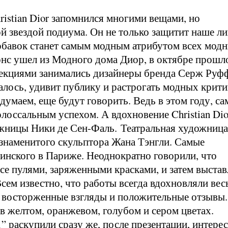
ristian Dior запомнился многими вещами, но
й звездой подиума. Он не только защитит наше л
добавок станет самым модным атрибутом всех мод
онс ушел из Модного дома Диор, в октябре прошл
ллекциями занимались дизайнеры бренда Серж Руф
лось, удивит публику и растрогать модных крити
думаем, еще будут говорить. Ведь в этом году, с
олоссальным успехом. А вдохновение Christian Dio
жницы Ники де Сен-Фаль. Театральная художница
 знаменитого скульптора Жана Тэнгли. Самые
инского в Париже. Неоднократно говорили, что
се пулями, заряженными красками, и затем выстав
сем известно, что работы всегда вдохновляли вес
и восторженные взгляды и положительные отзывы.
 желтом, оранжевом, голубом и сером цветах.
 раскупили сразу же, после презентации, интере