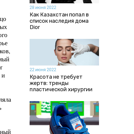
28 июня 2022
Как Казахстан попал в
ицо
список наследия дома
ных
Dior
ого
фье
ков,
амый
r
22 июня 2022
 и
Красота не требует
жертв: тренды
пластической хирургии
ляла
ь
сный