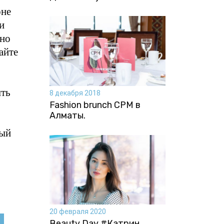
оне
и
жно
айте
ыть
8 декабря 2018
Fashion brunch CPM в
Алматы.
ный
20 февраля 2020
Beauty Day #Катрин