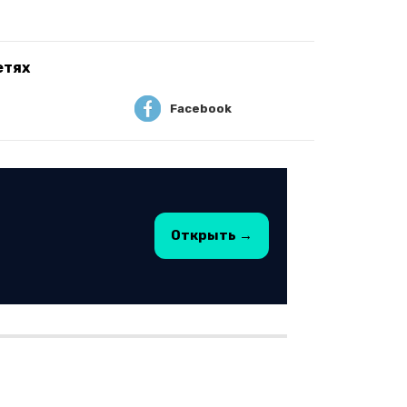
етях
Facebook
Открыть →