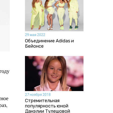
29 мая 2022
Объединение Adidas и
Бейонсе
году
27 ноября 2018
сное
Стремительная
раз,
популярность юной
Данэлии Тулешовой