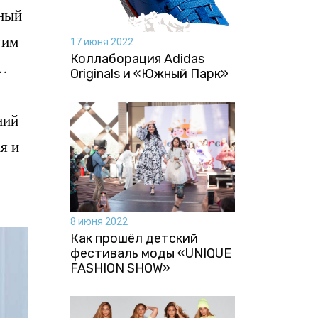
рный
тим
17 июня 2022
Коллаборация Аdidas
е…
Originals и «Южный Парк»
ний
я и
8 июня 2022
Как прошёл детский
фестиваль моды «UNIQUE
FASHION SHOW»