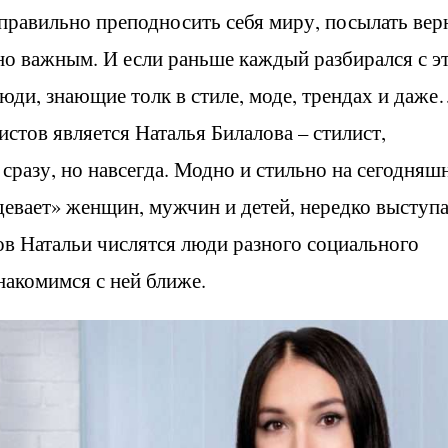
е правильно преподносить себя миру, посылать ве
о важным. И если раньше каждый разбирался с э
люди, знающие толк в стиле, моде, трендах и даж
стов является Наталья Билалова – стилист,
сразу, но навсегда. Модно и стильно на сегодняш
одевает» женщин, мужчин и детей, нередко выступа
ов Натальи числятся люди разного социального
знакомимся с ней ближе.