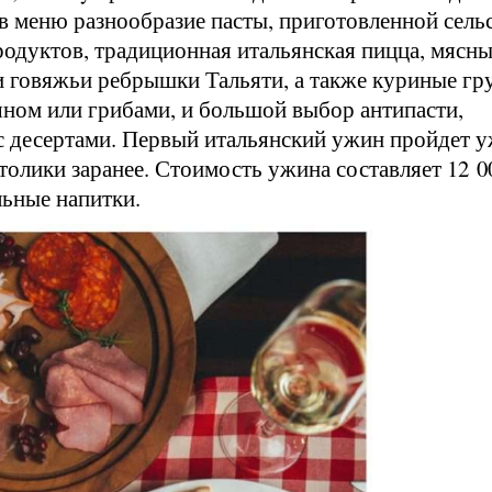
 в меню разнообразие пасты, приготовленной сель
родуктов, традиционная итальянская пицца, мясн
и говяжьи ребрышки Тальяти, а также куриные гр
ьяном или грибами, и большой выбор антипасти,
я с десертами. Первый итальянский ужин пройдет 
столики заранее. Стоимость ужина составляет 12 0
льные напитки.