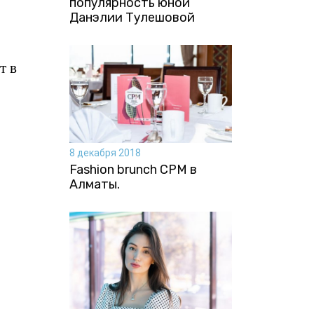
популярность юной
Данэлии Тулешовой
т в
8 декабря 2018
Fashion brunch CPM в
Алматы.