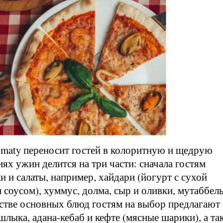
lmaty переносит гостей в колоритную и щедрую
х ужин делится на три части: сначала гостям
ки и салаты, например, хайдари (йогурт с сухой
 соусом), хуммус, долма, сыр и оливки, мутаббел
естве основных блюд гостям на выбор предлагают
шлыка, адана-кебаб и кефте (мясные шарики), а та