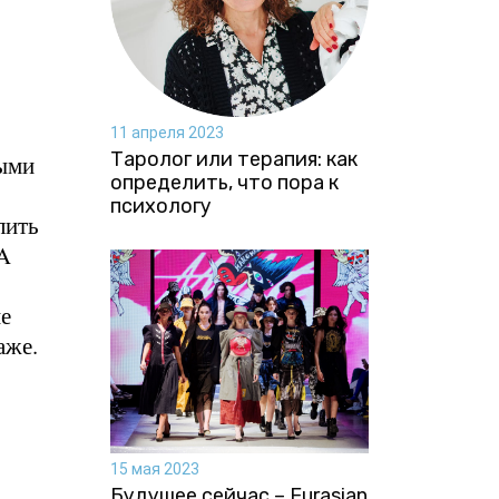
11 апреля 2023
Таролог или терапия: как
ными
определить, что пора к
психологу
лить
TA
ие
аже.
15 мая 2023
Будущее сейчас – Eurasian