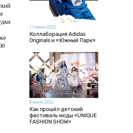
ский
ые
удки
17 июня 2022
Коллаборация Аdidas
уже
Originals и «Южный Парк»
00
8 июня 2022
Как прошёл детский
фестиваль моды «UNIQUE
FASHION SHOW»