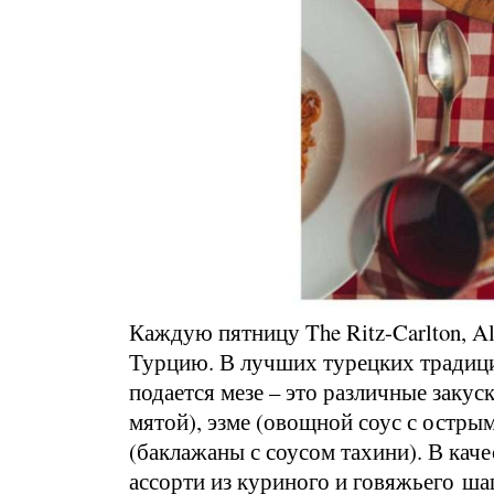
Каждую пятницу The Ritz-Carlton, A
Турцию. В лучших турецких традиция
подается мезе – это различные закус
мятой), эзме (овощной соус с острым
(баклажаны с соусом тахини). В кач
ассорти из куриного и говяжьего ша