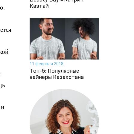
Казтай
о.
ается
кой
11 февраля 2018
Топ-5: Популярные
м
вайнеры Казахстана
дь
 и