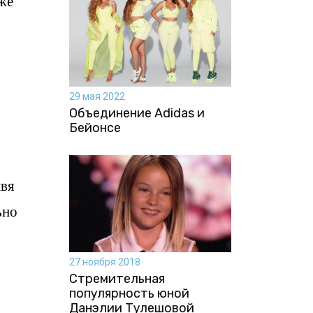
уже
29 мая 2022
Объединение Adidas и
Бейонсе
ивя
ьно
27 ноября 2018
Стремительная
популярность юной
Данэлии Тулешовой