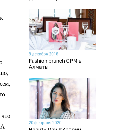
 к
8 декабря 2018
Fashion brunch CPM в
о
Алматы.
ошо,
сем,
то
 что
20 февраля 2020
 А
Beauty Day #Катрин