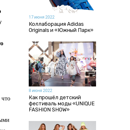
о
17 июня 2022
у
Коллаборация Аdidas
Originals и «Южный Парк»
го
8 июня 2022
 что
Как прошёл детский
фестиваль моды «UNIQUE
FASHION SHOW»
ными