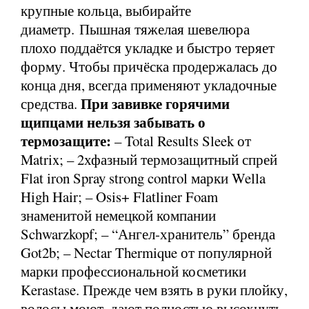
крупные кольца, выбирайте
диаметр. Пышная тяжелая шевелюра
плохо поддаётся укладке и быстро теряет
форму. Чтобы причёска продержалась до
конца дня, всегда применяют укладочные
При завивке горячими
средства.
щипцами нельзя забывать о
термозащите:
– Total Results Sleek от
Matrix; – 2хфазный термозащитный спрей
Flat iron Spray strong control марки Wella
High Hair; – Osis+ Flatliner Foam
знаменитой немецкой компании
Schwarzkopf; – “Ангел-хранитель” бренда
Got2b; – Nectar Thermique от популярной
марки профессиональной косметики
Kerastase. Прежде чем взять в руки плойку,
волосы моют, дают полностью высохнуть