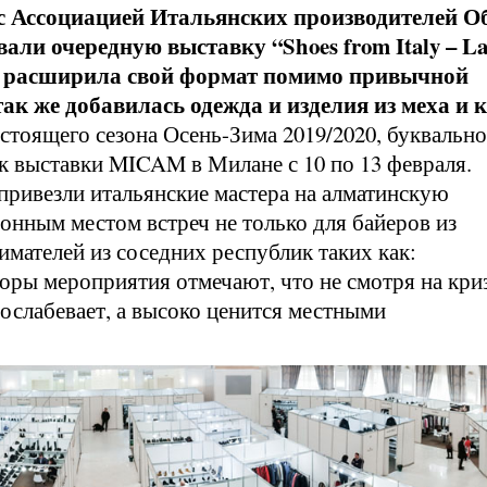
с Ассоциацией Итальянских производителей О
и очередную выставку “Shoes from Italy – L
ка расширила свой формат помимо привычной
так же добавилась одежда и изделия из меха и 
тоящего сезона Осень-Зима 2019/2020, буквально
к выставки MICAM в Милане с 10 по 13 февраля.
ривезли итальянские мастера на алматинскую
ионным местом встреч не только для байеров из
имателей из соседних республик таких как:
оры мероприятия отмечают, что не смотря на кри
е ослабевает, а высоко ценится местными