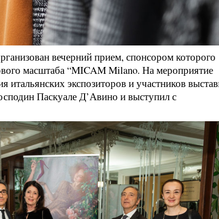
рганизован вечерний прием, спонсором которого
ового масштаба “MICAM Milano. На мероприятие
ия итальянских экспозиторов и участников выстав
господин Паскуале Д’Авино и выступил с