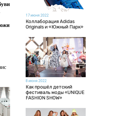
буви
a
17 июня 2022
Коллаборация Аdidas
кожи
Originals и «Южный Парк»
зис
8 июня 2022
Как прошёл детский
фестиваль моды «UNIQUE
FASHION SHOW»