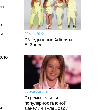
ен
го
ны
29 мая 2022
Объединение Adidas и
Бейонсе
коло
27 ноября 2018
й
Стремительная
популярность юной
й.
Данэлии Тулешовой