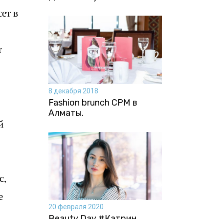
ет в
т
8 декабря 2018
Fashion brunch CPM в
Алматы.
й
с,
е
20 февраля 2020
Beauty Day #Катрин