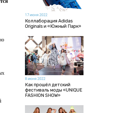
ется
17 июня 2022
Коллаборация Аdidas
Originals и «Южный Парк»
но
ых
8 июня 2022
Как прошёл детский
фестиваль моды «UNIQUE
FASHION SHOW»
й