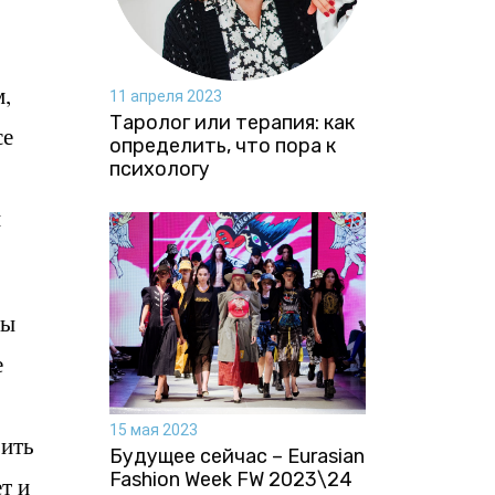
м,
11 апреля 2023
Таролог или терапия: как
се
определить, что пора к
психологу
й
мы
е
15 мая 2023
оить
Будущее сейчас – Eurasian
Fashion Week FW 2023\24
т и