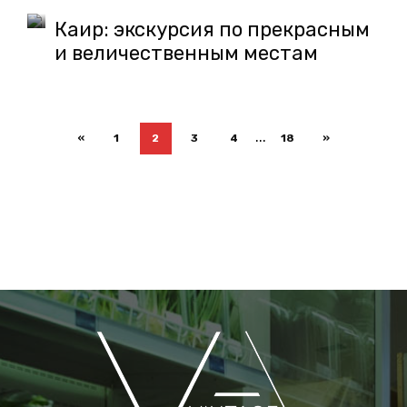
Каир: экскурсия по прекрасным
и величественным местам
...
«
1
2
3
4
18
»