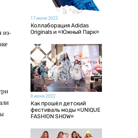
17 июня 2022
Коллаборация Аdidas
 из-
Originals и «Южный Парк»
чке
три
8 июня 2022
вали
Как прошёл детский
фестиваль моды «UNIQUE
ты
FASHION SHOW»