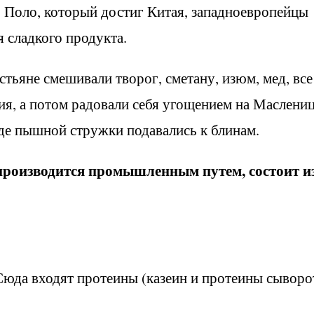
о Поло, который достиг Китая, западноевропейцы
 сладкого продукта.
тьяне смешивали творог, сметану, изюм, мед, все
ия, а потом радовали себя угощением на Маслениц
де пышной стружки подавались к блинам.
производится промышленным путем, состоит и
 Сюда входят протеины (казеин и протеины сыворо