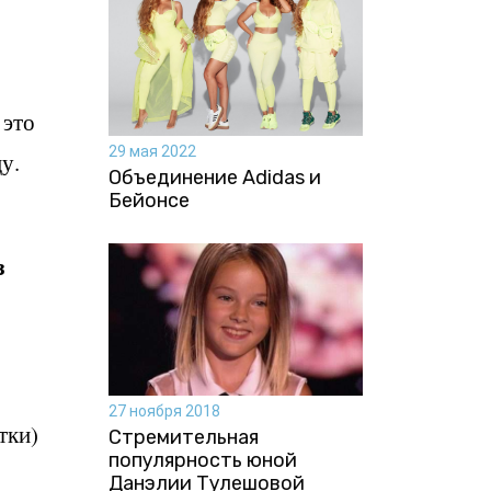
 это
29 мая 2022
у.
Объединение Adidas и
Бейонсе
з
27 ноября 2018
тки)
Стремительная
популярность юной
Данэлии Тулешовой