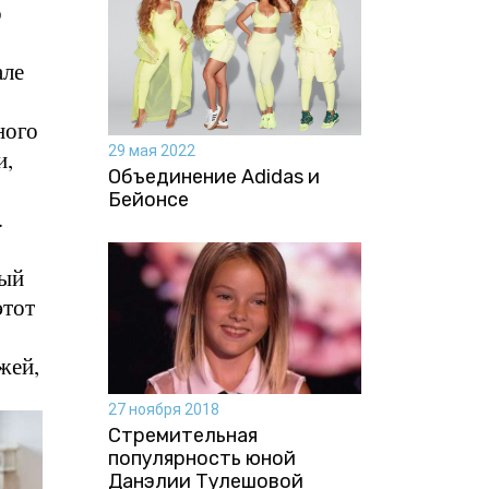
о
але
ного
29 мая 2022
и,
Объединение Adidas и
Бейонсе
.
вый
этот
жей,
27 ноября 2018
Стремительная
популярность юной
Данэлии Тулешовой