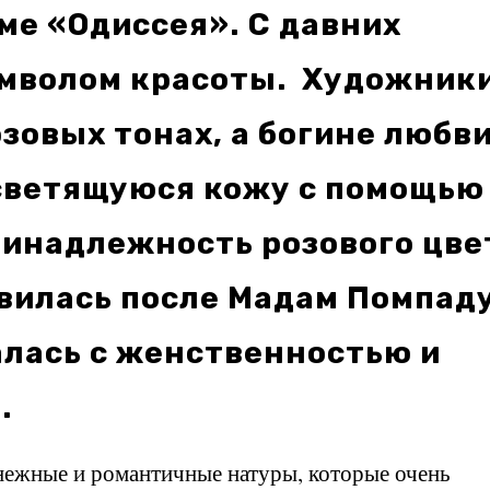
эме «Одиссея».
С давних
имволом красоты. Художник
озовых тонах, а богине любв
светящуюся кожу с помощью
ринадлежность розового цве
вилась после Мадам Помпаду
алась с женственностью и
.
нежные и романтичные натуры, которые очень