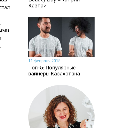
Казтай
стал
й
выми
и
а
11 февраля 2018
Топ-5: Популярные
вайнеры Казахстана