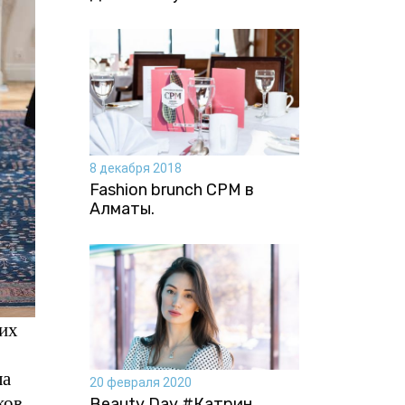
8 декабря 2018
Fashion brunch CPM в
Алматы.
оих
ла
20 февраля 2020
ков
Beauty Day #Катрин