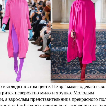
 выглядят в этом цвете. Не зря мамы одевают св
мотрится невероятно мило и хрупко. Молодым
и, а взрослым представительница прекрасного по
нтности. От бледных цветов до насыщенных оттен