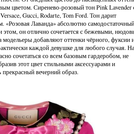
вым цветом. Сиренево-розовый тон Pink Lavender 
ersace, Gucci, Rodarte, Tom Ford. Тон дарит
ам. «Розовая Лаванда» абсолютно самодостаточны
и этом, он отлично сочетается с бежевыми, нюдо
а модельеры добавляют оттенки чёрного, фуксии 
рактически каждой девушке для любого случая. Н
асно сочетаться со всем базовым гардеробом, не
бразив этот цвет стильными аксессуарами и
ь прекрасный вечерний образ.