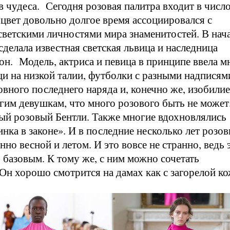
в чудеса. Сегодня розовая палитра входит в числ
цвет довольно долгое время ассоциировался с
светскими личностями мира знаменитостей. В нач
делала известная светская львица и наследница
он. Модель, актриса и певица в принципе ввела м
щи на низкой талии, футболки с разными надписям
вного последнего наряда и, конечно же, изобилие
огим девушкам, что много розового быть не может
ный розовый Бентли. Также многие вдохновлялись
нка в законе». И в последние несколько лет розо
нно весной и летом. И это вовсе не странно, ведь 
базовым. К тому же, с ним можно сочетать
Он хорошо смотрится на дамах как с загорелой ко