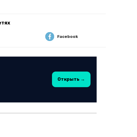
етях
Facebook
Открыть →