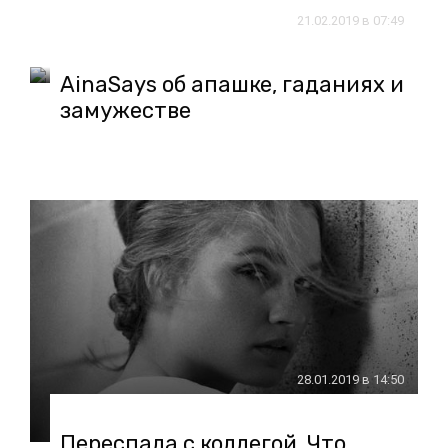
21.02.2019 в 07:49
AinaSays об апашке, гаданиях и
замужестве
28.01.2019 в 14:50
Переспала с коллегой. Что