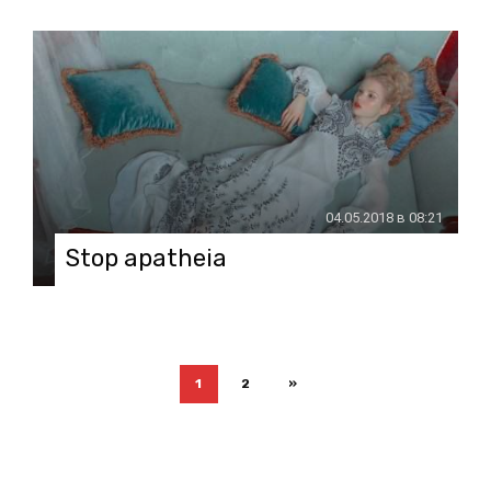
04.05.2018 в 08:21
Stop apatheia
1
2
»