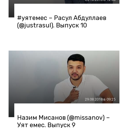
#уятемес – Расул Абдуллаев
(@justrasul). Выпуск 10
29.08.2018 в 09:25
Назим Мисанов (@missanov) –
Уят емес. Выпуск 9