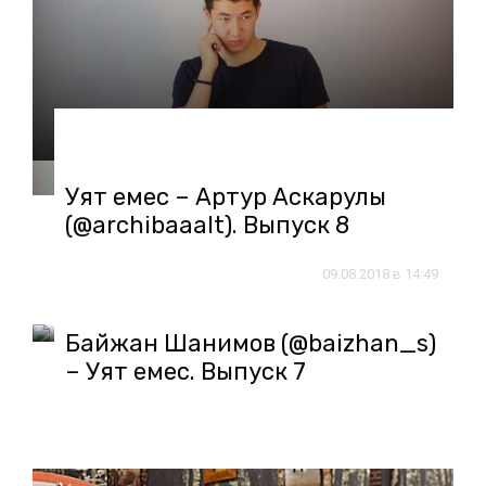
17.08.2018 в 14:55
Уят емес – Артур Аскарулы
(@archibaaalt). Выпуск 8
09.08.2018 в 14:49
Байжан Шанимов (@baizhan_s)
– Уят емес. Выпуск 7