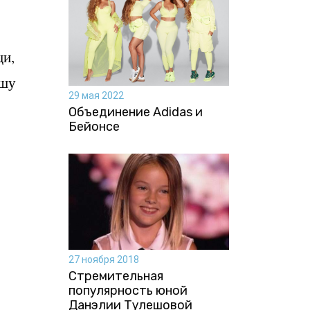
щи,
пшу
29 мая 2022
Объединение Adidas и
Бейонсе
27 ноября 2018
Стремительная
популярность юной
Данэлии Тулешовой