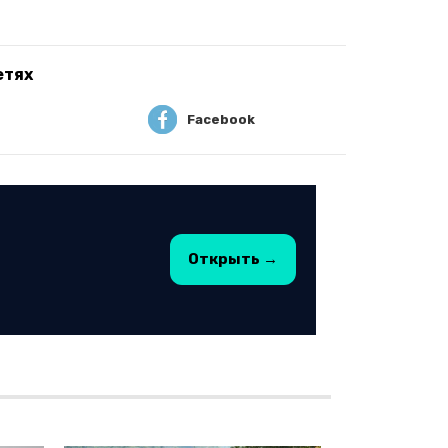
етях
Facebook
Открыть →