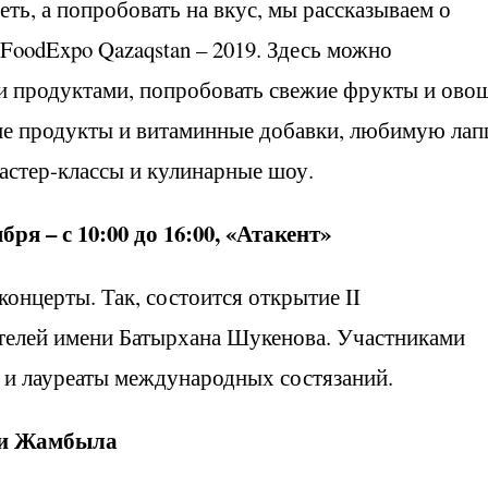
еть, а попробовать на вкус, мы рассказываем о
oodExpo Qazaqstan – 2019. Здесь можно
и продуктами, попробовать свежие фрукты и ово
ие продукты и витаминные добавки, любимую ла
мастер-классы и кулинарные шоу.
ября – с 10:00 до 16:00, «Атакент»
онцерты. Так, состоится открытие II
телей имени Батырхана Шукенова. Участниками
и и лауреаты международных состязаний.
ени Жамбыла