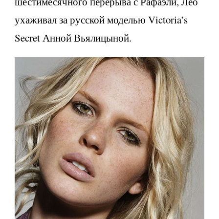
шестимесячного перерыва с Рафаэли, Лео
ухаживал за русской моделью Victoria’s
Secret Анной Вьялицыной.