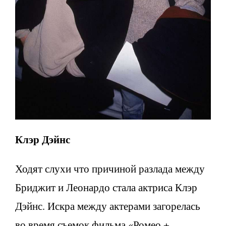
Клэр Дэйнс
Ходят слухи что причиной разлада между
Бриджит и Леонардо стала актриса Клэр
Дэйнс. Искра между актерами загорелась
во время съемок фильма «Ромео +