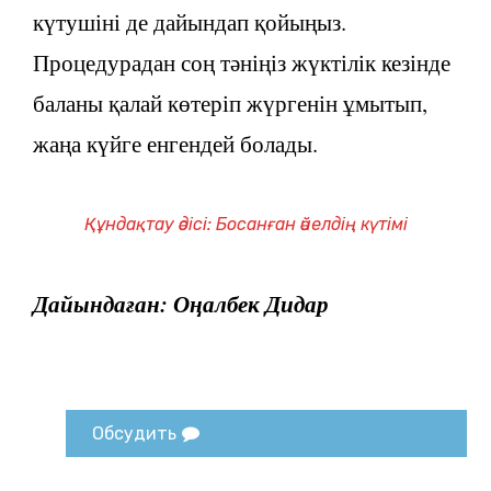
күтушіні де дайындап қойыңыз.
Процедурадан соң тәніңіз жүктілік кезінде
баланы қалай көтеріп жүргенін ұмытып,
жаңа күйге енгендей болады.
Құндақтау әдісі: Босанған әйелдің күтімі
Дайындаған: Оңалбек Дидар
Обсудить