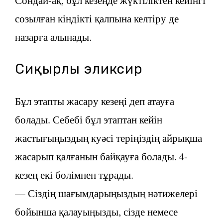
созылған кіндікті қалпына келтіру де
назарға алынады.
Сиқырлы эликсир
Бұл этапты жасару кезеңі деп атауға
болады. Себебі бұл этаптан кейін
жастығыңыздың куәсі теріңіздің айрықша
жасарып қалғанын байқауға болады. 4-
кезең екі бөлімнен тұрады.
— Сіздің шағымдарыңыздың нәтижелері
бойынша қалауыңызды, сізде немесе