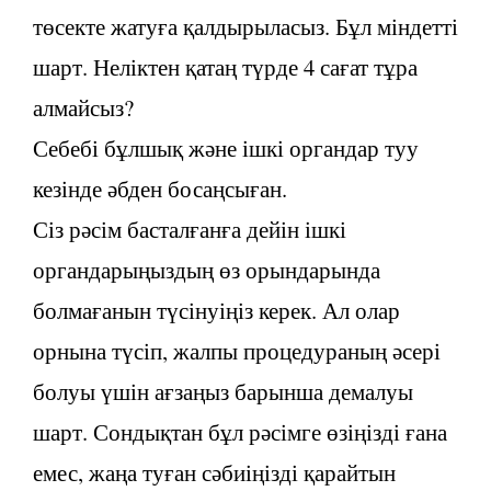
төсекте жатуға қалдырыласыз. Бұл міндетті
шарт. Неліктен қатаң түрде 4 сағат тұра
алмайсыз?
Себебі бұлшық және ішкі органдар туу
кезінде әбден босаңсыған.
Сіз рәсім басталғанға дейін ішкі
органдарыңыздың өз орындарында
болмағанын түсінуіңіз керек. Ал олар
орнына түсіп, жалпы процедураның әсері
болуы үшін ағзаңыз барынша демалуы
шарт. Сондықтан бұл рәсімге өзіңізді ғана
емес, жаңа туған сәбиіңізді қарайтын