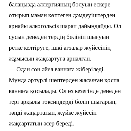
балаңызда аллергияның болуын ескере
отырып маман көптеген дәмдеуіштерден
арнайы алкогольсіз шарап дайындайды. Ол
сусын денеден тердің бөлініп шығуын
ретке келтіруге, ішкі ағзалар жүйесінің
жұмысын жақсартуға арналған.
— Одан соң әйел ваннаға жіберіледі.
Мұнда әртүрлі шөптерден жасалған қоспа
ваннаға қосылады. Ол өз кезегінде денеден
тері арқылы токсиндерді бөліп шығарып,
тәнді жаңартатын, жүйке жүйесін
жақсартатын әсер береді.