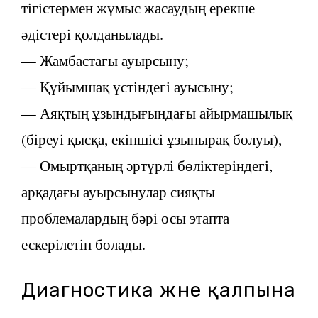
тігістермен жұмыс жасаудың ерекше
әдістері қолданылады.
— Жамбастағы ауырсыну;
— Құйымшақ үстіндегі ауысыну;
— Аяқтың ұзындығындағы айырмашылық
(біреуі қысқа, екіншісі ұзынырақ болуы),
— Омыртқаның әртүрлі бөліктеріндегі,
арқадағы ауырсынулар сияқты
проблемалардың бәрі осы этапта
ескерілетін болады.
Диагностика және қалпына