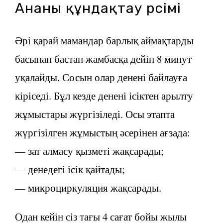
Ананы құндақтау рәсімі
Әрі қарай мамандар барлық аймақтарды
басынан бастап жамбасқа дейін 8 минут
уқалайды. Сосын олар денені байлауға
кіріседі. Бұл кезде денені ісіктен арылту
жұмыстары жүргізіледі. Осы этапта
жүргізілген жұмыстың әсерінен ағзада:
— зат алмасу қызметі жақсарады;
— денедегі ісік қайтады;
— микроциркуляция жақсарады.
Одан кейін сіз тағы 4 сағат бойы жылы