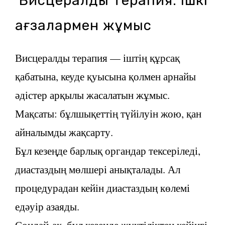
Висцералды терапия. Ішкі
ағзалармен жұмыс
Висцералды терапия — іштің құрсақ
қабатына, кеуде қуысына қолмен арнайы
әдістер арқылы жасалатын жұмыс.
Мақсаты: бұлшықеттің түйілуін жою, қан
айналымды жақсарту.
Бұл кезеңде барлық органдар тексеріледі,
диастаздың мөлшері анықталады. Ал
процедурадан кейін диастаздың көлемі
едәуір азаяды.
Сондай-ақ, бұл кезеңде жүктіліктен кейінгі