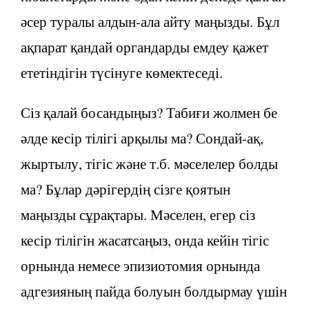
әсер туралы алдын-ала айту маңызды. Бұл
ақпарат қандай органдарды емдеу қажет
ететіндігін түсінуге көмектеседі.
Сіз қалай босандыңыз? Табиғи жолмен бе
әлде кесір тілігі арқылы ма? Сондай-ақ,
жыртылу, тігіс және т.б. мәселелер болды
ма? Бұлар дәрігердің сізге қоятын
маңызды сұрақтары. Мәселен, егер сіз
кесір тілігін жасатсаңыз, онда кейін тігіс
орнында немесе эпизиотомия орнында
адгезияның пайда болуын болдырмау үшін