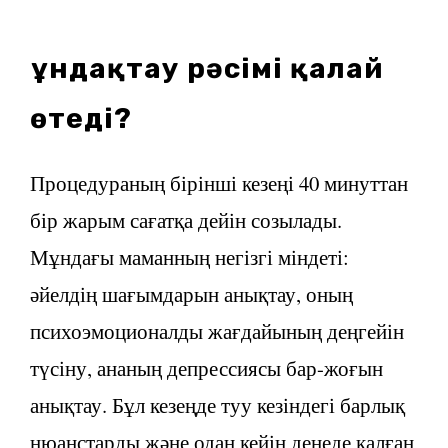
Құндақтау рәсімі қалай
өтеді?
Процедураның бірінші кезеңі 40 минуттан
бір жарым сағатқа дейін созылады.
Мұндағы маманның негізгі міндеті:
әйелдің шағымдарын анықтау, оның
психоэмоционалды жағдайының деңгейін
түсіну, ананың депрессиясы бар-жоғын
анықтау. Бұл кезеңде туу кезіндегі барлық
нюанстарды және одан кейін денеде қалған