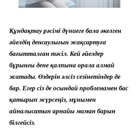
Құндақтау рәсімі дүниеге бала әкелген
әйелдің денсаулығын жақсартуға
бағытталған тәсіл. Кей әйелдер
бұрынғы дене қалпына орала алмай
жатады. Өздерін әлсіз сезінетіндер де
бар. Егер сіз де осындай проблемамен бас
қатырып жүрсеңіз, мұнымен
айналысатын арнайы маман барын
білгейсіз.