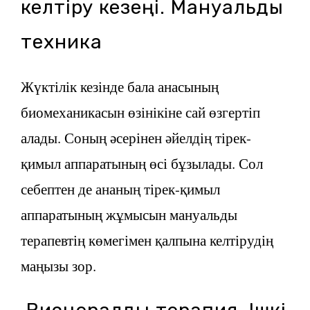
келтіру кезеңі. Мануальды
техника
Жүктілік кезінде бала анасының
биомеханикасын өзінікіне сай өзгертіп
алады. Соның әсерінен әйелдің тірек-
қимыл аппаратының өсі бұзылады. Сол
себептен де ананың тірек-қимыл
аппаратының жұмысын мануальды
терапевтің көмегімен қалпына келтірудің
маңызы зор.