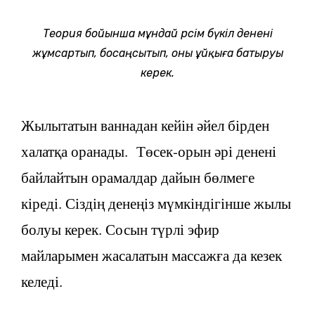
Теория бойынша мұндай рәсім бүкіл денені
жұмсартып, босаңсытып, оны ұйқыға батыруы
керек.
Жылытатын ваннадан кейін әйел бірден
халатқа оранады. Төсек-орын әрі денені
байлайтын орамалдар дайын бөлмеге
кіреді. Сіздің денеңіз мүмкіндігінше жылы
болуы керек. Сосын түрлі эфир
майларымен жасалатын массажға да кезек
келеді.